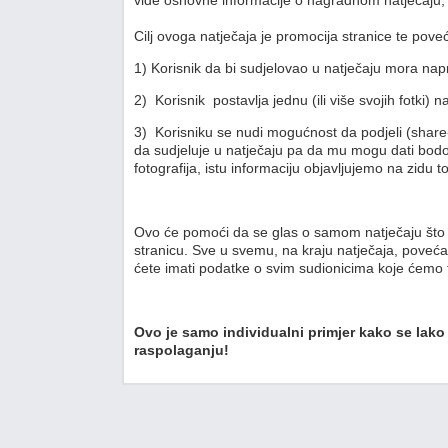
vide osnovne informacije o nagradnom natječaju, pra
Cilj ovoga natječaja je promocija stranice te pove
1) Korisnik da bi sudjelovao u natječaju mora napra
2) Korisnik postavlja jednu (ili više svojih fotki) 
3) Korisniku se nudi mogućnost da podjeli (share-a
da sudjeluje u natječaju pa da mu mogu dati bodo
fotografija, istu informaciju objavljujemo na zidu t
Ovo će pomoći da se glas o samom natječaju što vi
stranicu. Sve u svemu, na kraju natječaja, povećav
ćete imati podatke o svim sudionicima koje ćemo tr
Ovo je samo individualni primjer kako se lako
raspolaganju!