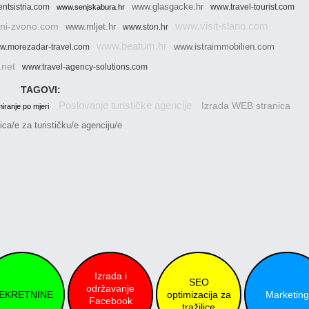
www.glasgacke.hr
ntsistria.com
www.travel-tourist.com
www.senjskabura.hr
www.visit-slano.com
ni-zvono.com
www.mljet.hr
www.ston.hr
www.beatum.hr
www.istraimmobilien.com
w.morezadar-travel.com
.net
www.travel-agency-solutions.com
TAGOVI:
Poslovanje turističke agencije
Izrada WEB stranica
iranje po mjeri
ca/e za turističku/e agenciju/e
Izrada i
SEO
održavanje
EKRETNINE
optimizacija za
Marketing
Facebook
tražilice