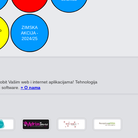
ZIMSKA
b
AKCIJA -
2024/25
bit Vašim web i internet aplikacijama! Tehnologija
i software.
» O nama