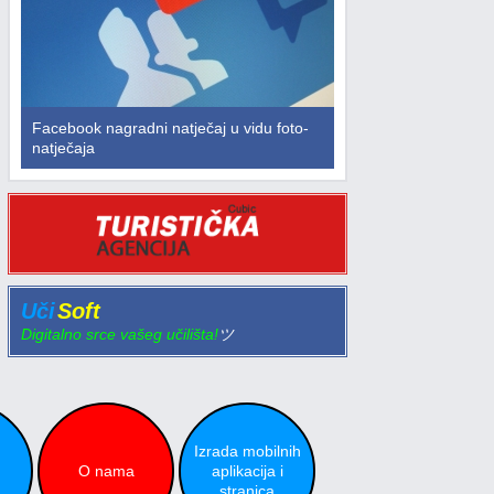
Facebook nagradni natječaj u vidu foto-
natječaja
Uči
Soft
Digitalno srce vašeg učilišta!
ツ
Izrada mobilnih
O nama
aplikacija i
stranica