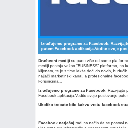
Izrađujemo programe za Facebook. Razvijajt
putem Facebook aplikacija.Vodite svoje pos
Društveni mediji
su puno više od same platforme
mediji postaju važna "BUSINESS" platforma, na ko
klijenata, te je s time lakše doći do novih, budućih
najjači marketinški kanal, a profesionalne facebo
korisnicima...
Izrađujemo programe za Facebook.
Razvijajte 
Facebook aplikacija.Vodite svoje poslovanje pute
Ukoliko trebate bilo kakvu vrstu facebook stran
Facebook natječaj
radi na način da se postavi no