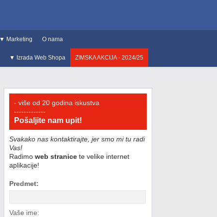
▼ Marketing
O nama
▼ Izrada Web Shopa
ZIMSKA AKCIJA - 2024/25
- više od 20 godina iskustva
-------------
Pošaljite nam upit!
Svakako nas kontaktirajte, jer smo mi tu radi
Vas!
Radimo
web stranice
te velike internet
aplikacije!
Predmet:
Vaše ime: