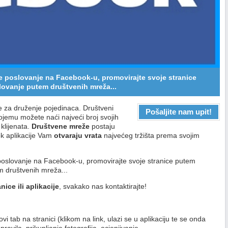
e poslovanje na Facebook-u, promovirajte svoje stranice
lovanje putem društvenih mreža...
 za druženje pojedinaca. Društveni
Pošaljite nam upit!
jemu možete naći najveći broj svojih
 klijenata.
Društvene mreže
postaju
ok aplikacije Vam
otvaraju vrata
najvećeg tržišta prema svojim
poslovanje na Facebook-u, promovirajte svoje stranice putem
m društvenih mreža...
ice ili aplikacije
, svakako nas kontaktirajte!
vi tab na stranici (klikom na link, ulazi se u aplikaciju te se onda