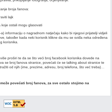
vila, prikupljanje fotografija, ocjenjivanje.
ćanje broja fanova:
viti lajk
na koje ostali mogu glasovati
) informaciju o nagradnom natječaju kako bi njegovi prijatelji vidjeli
ve, također kada neki korisnik klikne da mu se sviđa neka određena
og korisnika.
še proširi te da se što veći broj facebook korisnika dovede na
a se broj fanova stranice, povećati će se talking about stranice te
ažiti od njih (ime, prezime, adresu, broj telefona, što već treba)…
 može povećati broj fanova, za sve ostalo stojimo na