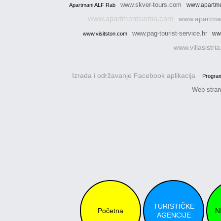
www.skver-tours.com
www.apartme
Apartmani ALF Rab
www.apartmentsistria.com
www.apartma
www.pag-tourist-service.hr
ww
www.visitston.com
www.villasistria
Izrada i održavanje Facebook aplikacija
Program
Web strani
TURISTIČKE
Početna
N
AGENCIJE