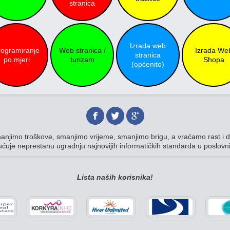
stranica
Izrada web
rogramiranje
Web stranica /
Izrada We
stranica
po mjeri
turizam
Shopa
(općenito)
anjimo troškove, smanjimo vrijeme, smanjimo brigu, a vraćamo rast i do
ćuje neprestanu ugradnju najnovijih informatičkih standarda u poslovn
Lista naših korisnika!